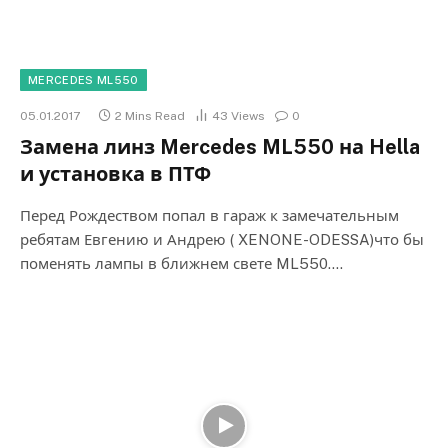
MERCEDES ML550
05.01.2017
2 Mins Read
43
Views
0
Замена линз Mercedes ML550 на Hella
и установка в ПТФ
Перед Рождеством попал в гараж к замечательным
ребятам Евгению и Андрею ( XENONE-ODESSA)что бы
поменять лампы в ближнем свете ML550.…