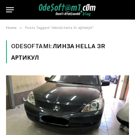
»
Home
Posts Tagged "линза hella 3r артикул"
ODESOFTAMI:
ЛИНЗА HELLA 3R
АРТИКУЛ