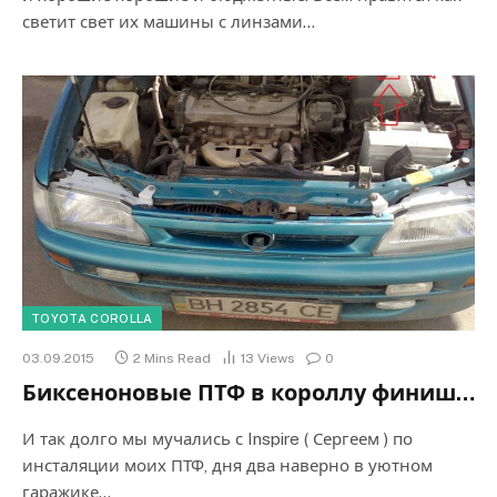
светит свет их машины с линзами…
TOYOTA COROLLA
03.09.2015
2 Mins Read
13
Views
0
Биксеноновые ПТФ в короллу финиш…
И так долго мы мучались с Inspire ( Сергеем ) по
инсталяции моих ПТФ, дня два наверно в уютном
гаражике…