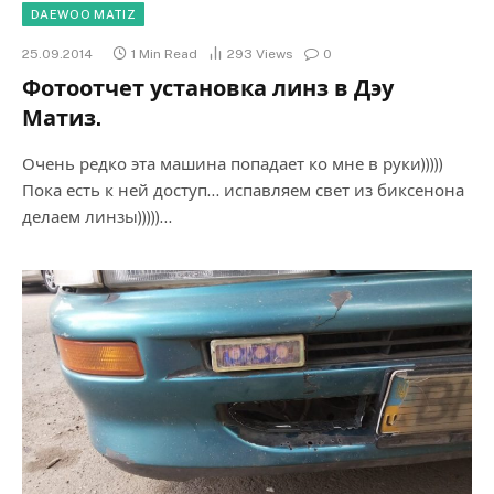
DAEWOO MATIZ
25.09.2014
1 Min Read
293
Views
0
Фотоотчет установка линз в Дэу
Матиз.
Очень редко эта машина попадает ко мне в руки)))))
Пока есть к ней доступ… испавляем свет из биксенона
делаем линзы)))))…