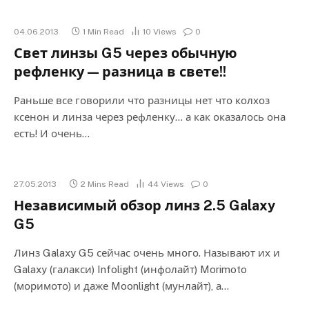
04.06.2013
1 Min Read
10
Views
0
Свет линзы G5 через обычную
рефленку — разница в свете!!
Раньше все говорили что разницы нет что колхоз
ксенон и линза через рефленку… а как оказалось она
есть! И очень…
27.05.2013
2 Mins Read
44
Views
0
Независимый обзор линз 2.5 Galaxy
G5
Линз Galaxy G5 сейчас очень много. Называют их и
Galaxy (галакси) Infolight (инфолайт) Morimoto
(моримото) и даже Moonlight (мунлайт), а…