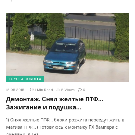
TOYOTA COROLLA
18.05.2015
1 Min Read
5
Views
0
Демонтаж. Cнял желтые ПТФ…
Зажигание и подушка…
1) Cнял желтые ПТФ… блоки розжига переедут жить в
Матиза ПТФ… ( Готовлюсь к монтажу FX бампера с
линзами. линз…