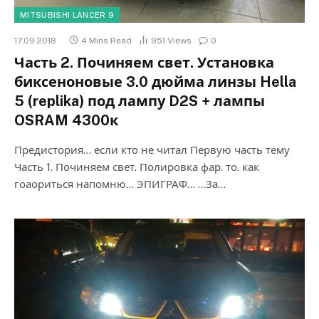
MITSUBISHI LANCER 9
17.09.2018
4 Mins Read
951
Views
0
Часть 2. Починяем свет. Установка
биксеноновые 3.0 дюйма линзы Hella
5 (replika) под лампу D2S + лампы
OSRAM 4300к
Предистория… если кто не читал Первую часть тему
Часть 1. Починяем свет. Полировка фар. то. как
гоаориться напомню… ЭПИГРАФ… …За…