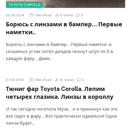
TOYOTA COROLLA
22.06.2014
1 Min Read
6
Views
0
Борюсь с линзами в бампер… Первые
наметки..
Борюсь с линзами в бампер… Первые наметки. в
скошеных углах хотел диодов пихнут штук по 6 в
каждую фару… Даже…
27.06.2013
1 Min Read
16
Views
0
Тюниг фар Toyota Corolla. Лепим
четырех глазика. Линзы в короллу
И так сегодня посетила Муза… и я прикинул как это
все сядет в фару… Все практически идеально! Одна
линза будет…