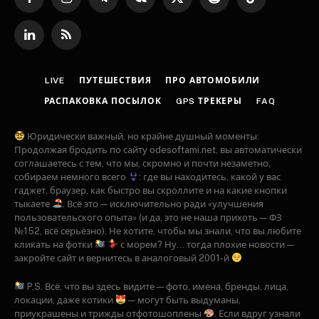
Facebook
Instagram
Telegram
VKontakte
X
Reddit
TikTok
(Twitter)
LinkedIn
RSS
LIVE
ПУТЕШЕСТВИЯ
ПРО АВТОМОБИЛИ
РАСПАКОВКА ПОСЫЛОК
GPS ТРЕКЕРЫ
FAQ
Юридически важный, но крайне душный моменты:
Продолжая бродить по сайту odesoftami.net, вы автоматически
соглашаетесь с тем, что мы, скромно и почти незаметно,
собираем немного всего
: где вы находитесь, какой у вас
гаджет, браузер, как быстро вы скроллите и на какие кнопки
тыкаете
. Всё это — исключительно ради «улучшения
пользовательского опыта» (и да, это не наша прихоть — ФЗ
№152, всё серьёзно). Не хотите, чтобы мы знали, что вы любите
кликать на фотки
с морем? Ну... тогда плохие новости —
закройте сайт и вернитесь в аналоговый 2001-й
P.S. Всё, что вы здесь видите — фото, имена, бренды, лица,
локации, даже котики
— могут быть выдуманы,
приукрашены и трижды отфотошоплены
. Если вдруг узнали