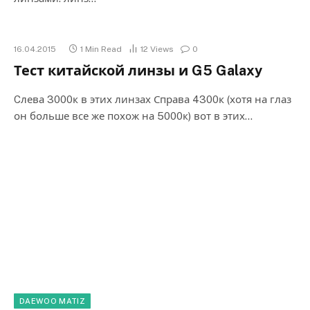
16.04.2015
1 Min Read
12
Views
0
Тест китайской линзы и G5 Galaxy
Cлева 3000к в этих линзах Справа 4300к (хотя на глаз
он больше все же похож на 5000к) вот в этих…
DAEWOO MATIZ