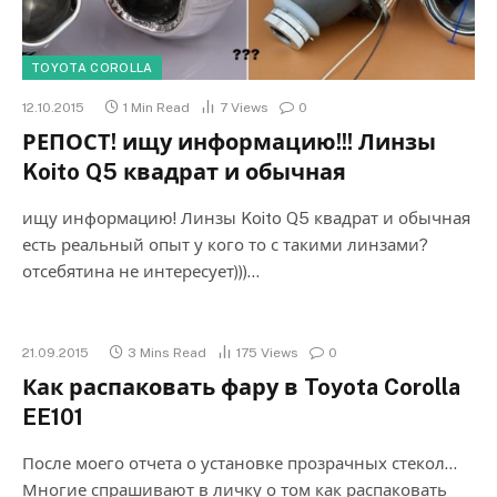
TOYOTA COROLLA
12.10.2015
1 Min Read
7
Views
0
РЕПОСТ! ищу информацию!!! Линзы
Koito Q5 квадрат и обычная
ищу информацию! Линзы Koito Q5 квадрат и обычная
есть реальный опыт у кого то с такими линзами?
отсебятина не интересует)))…
21.09.2015
3 Mins Read
175
Views
0
Как распаковать фару в Toyota Corolla
EE101
После моего отчета о установке прозрачных стекол…
Многие спрашивают в личку о том как распаковать