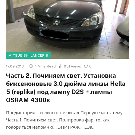
MITSUBISHI LANCER 9
17.09.2018
4 Mins Read
951
Views
0
Часть 2. Починяем свет. Установка
биксеноновые 3.0 дюйма линзы Hella
5 (replika) под лампу D2S + лампы
OSRAM 4300к
Предистория… если кто не читал Первую часть тему
Часть 1. Починяем свет. Полировка фар. то. как
гоаориться напомню… ЭПИГРАФ… …За…