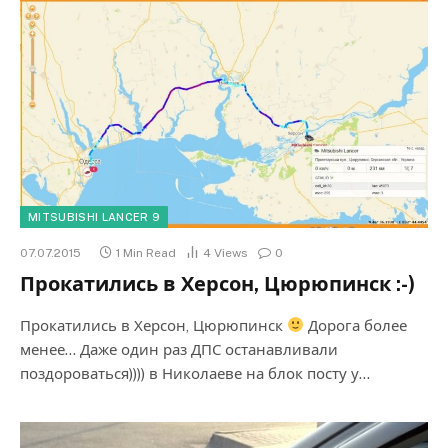
MITSUBISHI LANCER 9
07.07.2015
1 Min Read
4
Views
0
Прокатились в Херсон, Цюрюпинск :-)
Прокатились в Херсон, Цюрюпинск
Дорога более
менее… Даже один раз ДПС останавливали
поздороваться)))) в Николаеве на блок посту у…