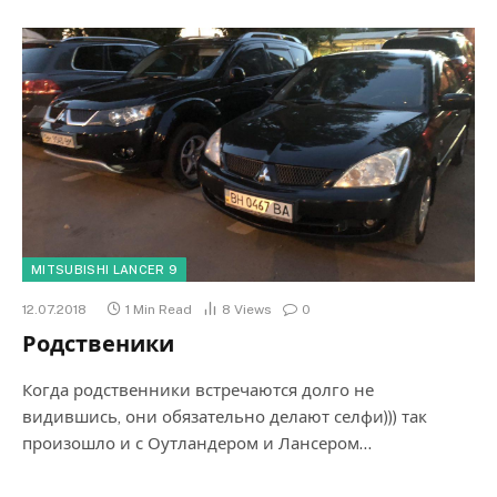
MITSUBISHI LANCER 9
12.07.2018
1 Min Read
8
Views
0
Родственики
Когда родственники встречаются долго не
видившись, они обязательно делают селфи))) так
произошло и с Оутландером и Лансером…