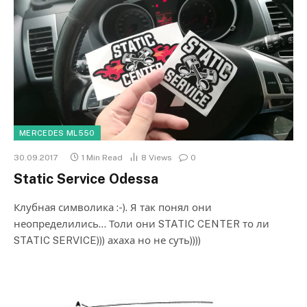
MERCEDES ML550
30.09.2017
1 Min Read
8
Views
0
Static Service Odessa
Клубная символика :-). Я так понял они
неопределились… Толи они STATIC CENTER то ли
STATIC SERVICE))) ахаха но не суть))))