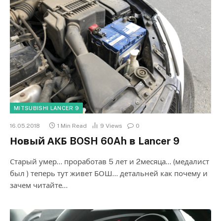
MITSUBISHI LANCER 9
16.05.2018
1 Min Read
9
Views
0
Новый АКБ BOSH 60Ah в Lancer 9
Старый умер… проработав 5 лет и 2месяца… (медалист
был ) теперь тут живет БОШ… детальней как почему и
зачем читайте…