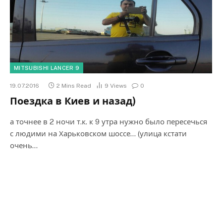
MITSUBISHI LANCER 9
19.07.2016
2 Mins Read
9
Views
0
Поездка в Киев и назад)
а точнее в 2 ночи т.к. к 9 утра нужно было пересечься
с людими на Харьковском шоссе… (улица кстати
очень…