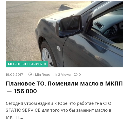
MITSUBISHI LANCER 9
16.09.2017
1 Min Read
2
Views
0
Плановое ТО. Поменяли масло в МКПП
— 156 000
Сегодня утром ездили к Юре что работае тна СТО —
STATIC SERVICE для того что бы заменит масло в
МКПП.…