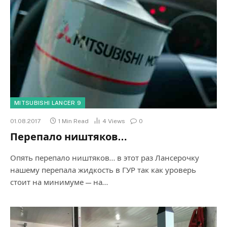
MITSUBISHI LANCER 9
01.08.2017
1 Min Read
4
Views
0
Перепало ништяков…
Опять перепало ништяков… в этот раз Лансерочку
нашему перепала жидкость в ГУР так как уроверь
стоит на минимуме — на…