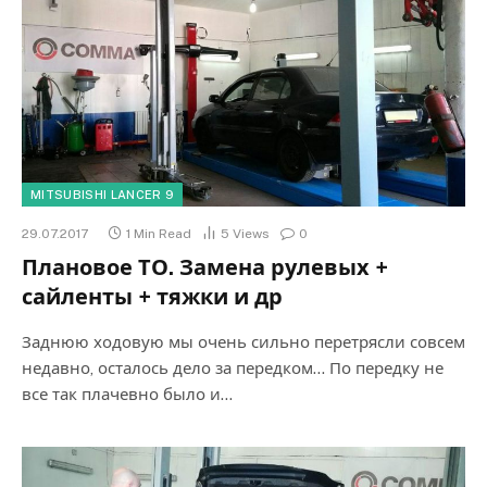
MITSUBISHI LANCER 9
29.07.2017
1 Min Read
5
Views
0
Плановое ТО. Замена рулевых +
сайленты + тяжки и др
Заднюю ходовую мы очень сильно перетрясли совсем
недавно, осталось дело за передком… По передку не
все так плачевно было и…