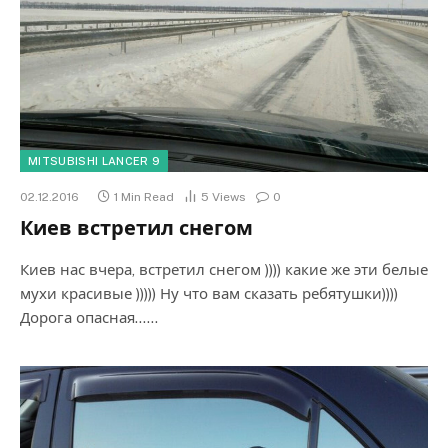
MITSUBISHI LANCER 9
02.12.2016
1 Min Read
5
Views
0
Киев встретил снегом
Киев нас вчера, встретил снегом )))) какие же эти белые
мухи красивые ))))) Ну что вам сказать ребятушки))))
Дорога опасная……