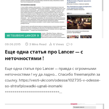
MITSUBISHI LANCER 9
09.06.2015
3 Mins Read
6
Views
0
Еще одна статья про Lancer — с
неточностями !
Еще одна статья про Lancer — правда с огромными
неточностями ! ну да ладно… Спасибо freemanjohn за
ссылку. https://vesti-ukr.com/odessa/102735-v-odesse-
so-shtrafplowadki-ugnali-inomarki
============================…