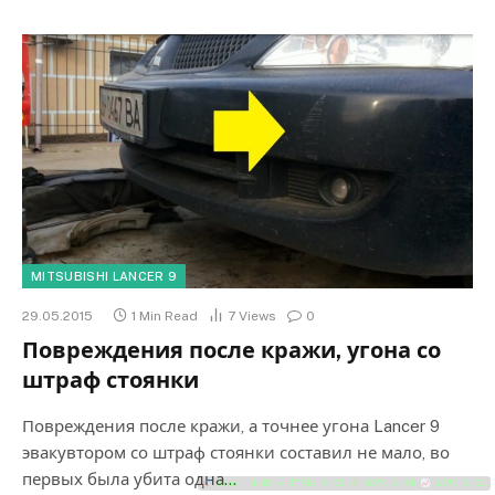
MITSUBISHI LANCER 9
29.05.2015
1 Min Read
7
Views
0
Повреждения после кражи, угона со
штраф стоянки
Повреждения после кражи, а точнее угона Lancer 9
эвакувтором со штраф стоянки составил не мало, во
первых была убита одна…
Load: 4.85 ⇄ TTFB: 0.52
DOM: 3.08
LCP: 3.31