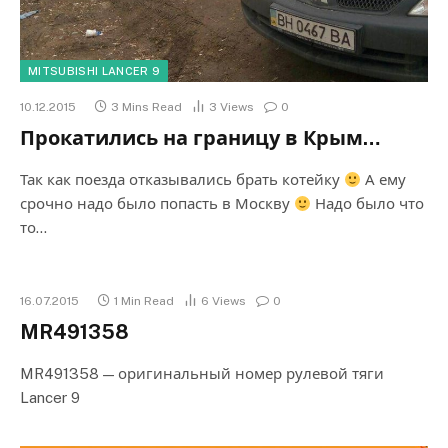
MITSUBISHI LANCER 9
10.12.2015
3 Mins Read
3
Views
0
Прокатились на границу в Крым…
Так как поезда отказывались брать котейку
А ему
срочно надо было попасть в Москву
Надо было что
то…
16.07.2015
1 Min Read
6
Views
0
MR491358
MR491358 — оригинальный номер рулевой тяги
Lancer 9