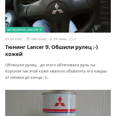
MITSUBISHI LANCER 9
23.06.2016
1 Min Read
39
Views
0
Тюнинг Lancer 9. Обшили рулец :-)
кожей
Обтянули рулец… до этого обтягивали руль на
Королле так этой кожи хватило обхватить его какраз
от начала до конца :-)…