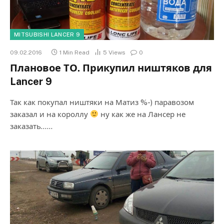
MITSUBISHI LANCER 9
09.02.2016
1 Min Read
5
Views
0
Плановое ТО. Прикупил ништяков для
Lancer 9
Так как покупал ништяки на Матиз %-) паравозом
заказал и на короллу
ну как же на Лансер не
заказать……