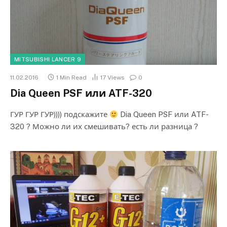
MITSUBISHI LANCER 9
11.02.2016
1 Min Read
17
Views
0
Dia Queen PSF или ATF-320
ГУР ГУР ГУР)))) подскажите
Dia Queen PSF или ATF-
320 ? Можно ли их смешивать? есть ли разница ?