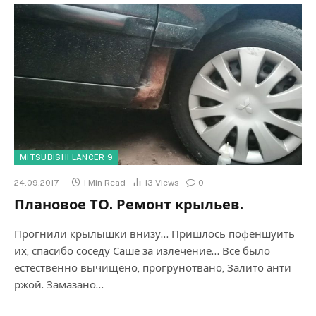
MITSUBISHI LANCER 9
24.09.2017
1 Min Read
13
Views
0
Плановое ТО. Ремонт крыльев.
Прогнили крылышки внизу… Пришлось пофеншуить
их, спасибо соседу Саше за излечение… Все было
естественно вычищено, прогрунотвано, Залито анти
ржой. Замазано…