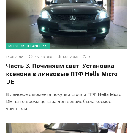
MITSUBISHI LANCER 9
17.09.2018
2 Mins Read
135
Views
0
Часть 3. Починяем свет. Установка
ксенона в линзовые ПТФ Hella Micro
DE
В лансере с момента покупки стояли ПТФ Hella Micro
DE на то время цена за доп девайс была космос,
учитывая…