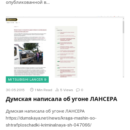
опубликованной в…
MITSUBISHI LANCER 9
30.05.2015
1 Min Read
5
Views
0
Думская написала об угоне ЛАНСЕРА
Думская написала об угоне ЛАНСЕРА
https://dumskaya.net/news/kraga-mashin-so-
shtrafploschadki-kriminalnaya-sh-047066/