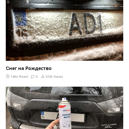
Cнег на Рождество
1 Min Read
0
208
Views