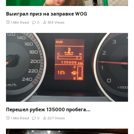
Выиграл приз на заправке WOG
1 Min Read
0
184
Views
Перешел рубеж 135000 пробега…
1 Min Read
0
227
Views