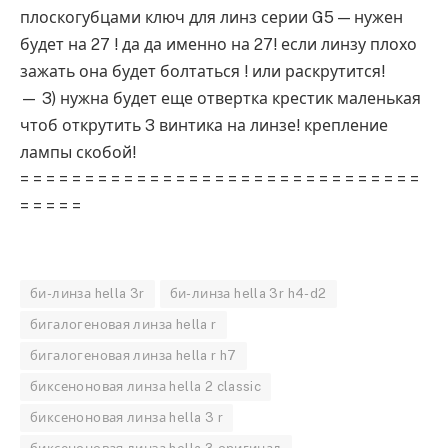
плоскогубцами ключ для линз серии G5 — нужен
будет на 27 ! да да именно на 27! если линзу плохо
зажать она будет болтаться ! или раскрутится!
— 3) нужна будет еще отвертка крестик маленькая
чтоб открутить 3 винтика на линзе! крепление
лампы скобой!
= = = = = = = = = = = = = = = = = = = = = = = = = = = = = = =
= = = = =
би-линза hella 3r
би-линза hella 3r h4-d2
бигалогеновая линза hella r
бигалогеновая линза hella r h7
биксеноновая линза hella 2 classic
биксеноновая линза hella 3 r