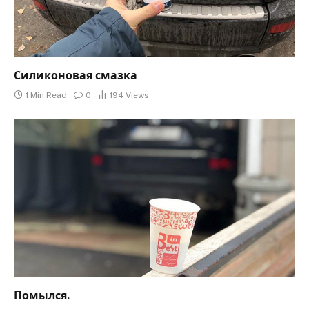
Силиконовая смазка
1 Min Read
0
194
Views
Помылся.