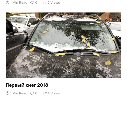
1 Min Read
0
115
Views
Первый снег 2018
1 Min Read
0
114
Views