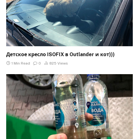
Детское кресло ISOFIX в Outlander и кот)))
1 Min Read
0
825
Views