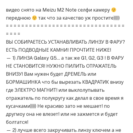
видео снято на Meizu M2 Note селфи камеру
переднюю
так что за качество уж простите)))))
= = = = = = = = = = = = = = = = = = = = = = = = = = = = = = =
= = = =
ВЫ СОБИРАЕТЕСЬ УСТАНАВЛИВАТЬ ЛИНЗУ В ФАРУ?
ЕСТЬ ПОДВОДНЫЕ КАМНИ! ПРОЧТИТЕ НИЖЕ!
— 1) ЛИНЗА Galaxy G5… а так же G1, G2, G3 ! В ФАРУ
НЕ СТАНОВИТСЯ! НУЖНО ПИЛИТЬ ОТРАЖАТЕЛЬ
ВНИЗУ! Вам нужен будет ДРЕМЕЛЬ или
БОРМАШИНКА что бы вырезать КВАДРАТИК внизу
где ЭЛЕКТРО МАГНИТ! или выклолупывать
отражатель по полукругу как делал в свое время я
кусачками))))) Не красиво зато не мешает! по
другмоу она не влезет! или не зажмется и будет
болтатся!
— 2) лучше всего закручивать линзу ключем а не