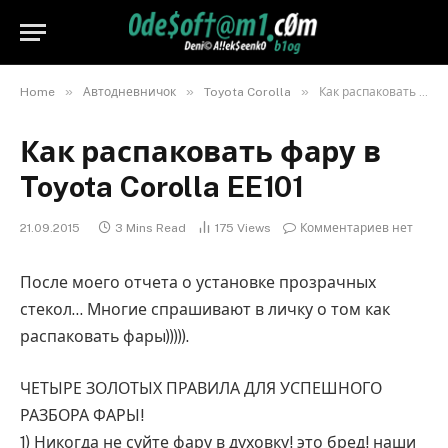
»
»
»
Home
Автодневничок
Toyota Corolla
Как распаковать фару в Toyota Corolla EE101
Как распаковать фару в
Toyota Corolla EE101
21.09.2015
3 Mins Read
175
Views
Комментариев нет
После моего отчета о установке прозрачных
стекол… Многие спрашивают в личку о том как
распаковать фары))))).
ЧЕТЫРЕ ЗОЛОТЫХ ПРАВИЛА ДЛЯ УСПЕШНОГО
РАЗБОРА ФАРЫ!
1) Никогда не суйте фару в духовку! это бред! наши