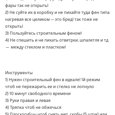
фары так не открыть!
2) Не суйте их в коробку и не пихайте туда фен типа
нагревая все целиком — это бред! так тоже не
открыть!
3) Пользуйтесь строительным феном!
4) Не спешить и не пихать ответрки, шпалетля и тд
— между стеклом и пластком!
Инструменты
1) Нужен строительный фен в идеале! 1й режим
чтоб не пережарить ее и стелко не лопнуло
2) 10 минут свободного времени
3) Руки правая и левая
4) Тряпка чтоб не обжечься
5) Плоскогубцы чтоб снять мет. скобы (5 штук) или