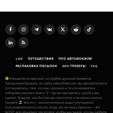
Facebook
Instagram
Telegram
VKontakte
X
Reddit
TikTok
(Twitter)
LinkedIn
RSS
LIVE
ПУТЕШЕСТВИЯ
ПРО АВТОМОБИЛИ
РАСПАКОВКА ПОСЫЛОК
GPS ТРЕКЕРЫ
FAQ
Юридически важный, но крайне душный моменты:
Продолжая бродить по сайту odesoftami.net, вы автоматически
соглашаетесь с тем, что мы, скромно и почти незаметно,
собираем немного всего
: где вы находитесь, какой у вас
гаджет, браузер, как быстро вы скроллите и на какие кнопки
тыкаете
. Всё это — исключительно ради «улучшения
пользовательского опыта» (и да, это не наша прихоть — ФЗ
№152, всё серьёзно). Не хотите, чтобы мы знали, что вы любите