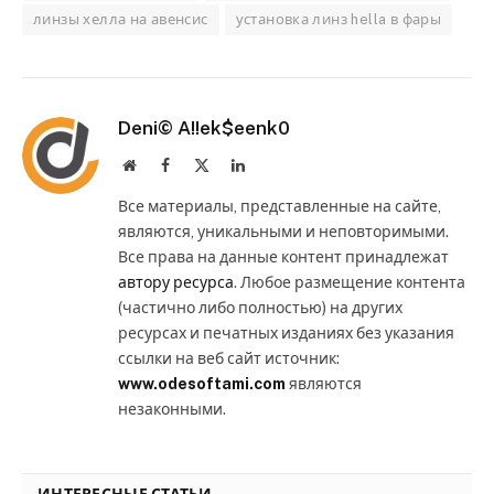
линзы хелла на авенсис
установка линз hella в фары
Deni© A!!ek$eenk0
Website
Facebook
X
LinkedIn
(Twitter)
Все материалы, представленные на сайте,
являются, уникальными и неповторимыми.
Все права на данные контент принадлежат
автору ресурса
. Любое размещение контента
(частично либо полностью) на других
ресурсах и печатных изданиях без указания
ссылки на веб сайт источник:
www.odesoftami.com
являются
незаконными.
ИНТЕРЕСНЫЕ СТАТЬИ