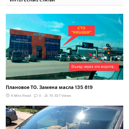
Плановое ТО. Замена масла 135 819
4 Mins Read
0
70 327
Views