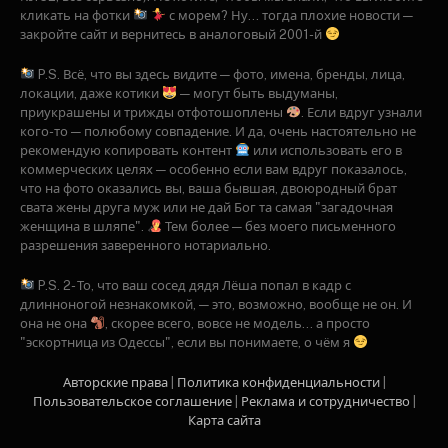
кликать на фотки
с морем? Ну... тогда плохие новости —
закройте сайт и вернитесь в аналоговый 2001-й
P.S. Всё, что вы здесь видите — фото, имена, бренды, лица,
локации, даже котики
— могут быть выдуманы,
приукрашены и трижды отфотошоплены
. Если вдруг узнали
кого-то — полюбому совпадение. И да, очень настоятельно не
рекомендую копировать контент
или использовать его в
коммерческих целях — особенно если вам вдруг показалось,
что на фото оказались вы, ваша бывшая, двоюродный брат
свата жены друга муж или не дай Бог та самая "загадочная
женщина в шляпе".
Тем более — без моего письменного
разрешения заверенного нотариально.
P.S. 2- То, что ваш сосед дядя Лёша попал в кадр с
длинноногой незнакомкой, — это, возможно, вообще не он. И
она не она
, скорее всего, вовсе не модель… а просто
"эскортница из Одессы", если вы понимаете, о чём я
Авторские права
|
Политика конфиденциальности
|
Пользовательское соглашение
|
Рекламa и сотрудничество
|
Карта сайта