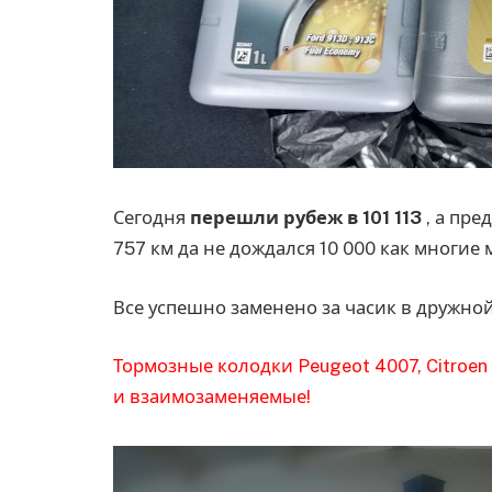
Сегодня
перешли рубеж в 101 113
, а пре
757 км да не дождался 10 000 как многи
Все успешно заменено за часик в дружно
Тормозные колодки Peugeot 4007, Citroen 
и взаимозаменяемые!