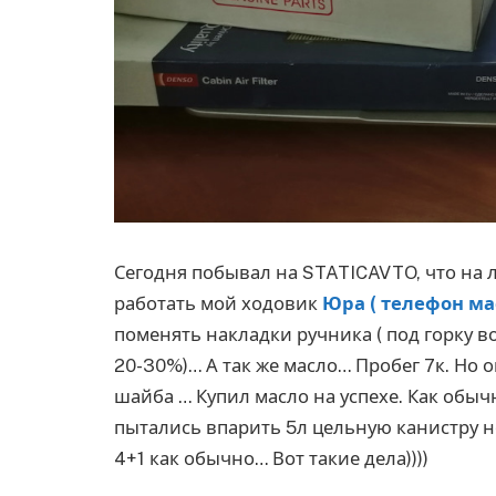
Сегодня побывал на STATICAVTO, что на 
работать мой ходовик
Юра ( телефон ма
поменять накладки ручника ( под горку 
20-30%)… А так же масло… Пробег 7к. Но 
шайба … Купил масло на успехе. Как обычно
пытались впарить 5л цельную канистру н
4+1 как обычно… Вот такие дела))))