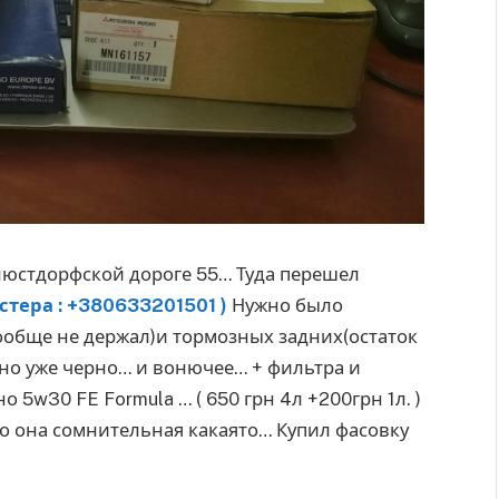
люстдорфской дороге 55… Туда перешел
стера : +380633201501 )
Нужно было
вообще не держал)и тормозных задних(остаток
оно уже черно… и вонючее… + фильтра и
 5w30 FE Formula … ( 650 грн 4л +200грн 1л. )
о она сомнительная какаято… Купил фасовку