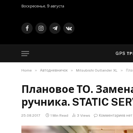
Воскресенье, 9 августа
Facebook
Instagram
Telegram
VKontakte
GPS Т
»
»
»
Home
Автодневничок
Mitsubishi Outlander XL
Пла
Плановое ТО. Замен
ручника. STATIC SE
25.08.2017
1 Min Read
3
Views
Комментариев нет