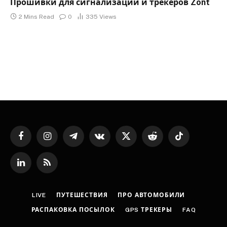
Прошивки для сигнализаций и трекеров Zont
2 Mins Read
0
335
Views
Facebook
Instagram
Telegram
VKontakte
X
Reddit
TikTok
(Twitter)
LinkedIn
RSS
LIVE
ПУТЕШЕСТВИЯ
ПРО АВТОМОБИЛИ
РАСПАКОВКА ПОСЫЛОК
GPS ТРЕКЕРЫ
FAQ