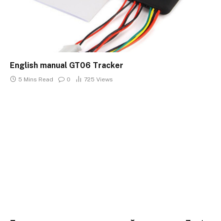
English manual GT06 Tracker
5 Mins Read
0
725
Views