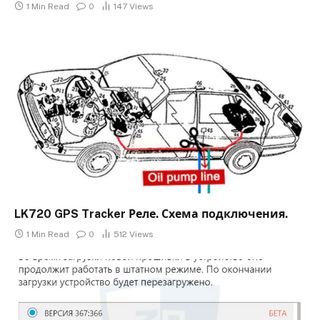
1 Min Read
0
147
Views
LK720 GPS Tracker Реле. Схема подключения.
1 Min Read
0
512
Views