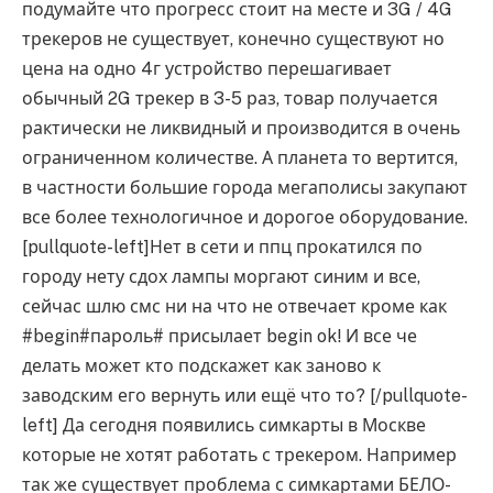
подумайте что прогресс стоит на месте и 3G / 4G
трекеров не существует, конечно существуют но
цена на одно 4г устройство перешагивает
обычный 2G трекер в 3-5 раз, товар получается
рактически не ликвидный и производится в очень
ограниченном количестве. А планета то вертится,
в частности большие города мегаполисы закупают
все более технологичное и дорогое оборудование.
[pullquote-left]Нет в сети и ппц прокатился по
городу нету сдох лампы моргают синим и все,
сейчас шлю смс ни на что не отвечает кроме как
#begin#пароль# присылает begin ok! И все че
делать может кто подскажет как заново к
заводским его вернуть или ещё что то? [/pullquote-
left] Да сегодня появились симкарты в Москве
которые не хотят работать с трекером. Например
так же существует проблема с симкартами БЕЛО-