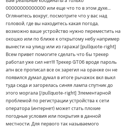
Вам реальные коодинаты а только
00000000000000 или еще что то в этом духе…
Оглянитесь вокруг, посмотрите что у вас над
головой, где вы находитесь какая погода,
возможно ваше устройство нужно переместить на
окошко или по ближе к открытому небу например
вынести на улицу или из гаража! [pullquote-right]
Всем привет помогите сделать что бы трекер
работал уже сил нет!!! Трекер GT06 вроде пароль
апн все прописал все ок зарегил на оранже он не
появился думал думал в итоге рычажок вкл выкл
туда сюда и загорелась синяя лампа спутник до
этого моргала [/pullquote-right] Элементарной
проблемой по регистрации устройства к сети
оператора (интернет) может стать плохие
погодные условия или покрытия в данной
местности. Для первого так называемого