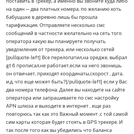
поставить в Трекер, а именно вы звоните куда либо
на один — два платных номера, по желанию хоть
бабущшке в деревню лишь бы прошла
тарификация. Отправляете несколько смс
сообщений в частности желательно на сеть того
оператора какую вы планируете получать
уведомления от трекера, или несколько сетей
[pullquote-left] Все перелопатил,на оредже, выбрал
gt 6 прописал,не работает,если на него звонишь
он отвичает, приходят координаты,скорост , дата,
и.д. что еще может быть?[/pullquote-left] если у Вас
два номера телефона. Далее вы находите на сайте
оператора или запрашиваете по смс настройку
APN шлюза и выходите в интернет , еще раз
повторюсь так как это Важный момент ,с той самой
сим карты которая будет стоять в GPS трекере. И
так после того как вы убедились что баланса