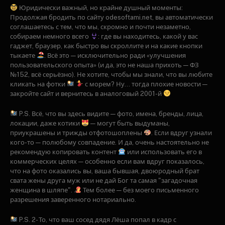
Юридически важный, но крайне душный моменты:
Продолжая бродить по сайту odesoftami.net, вы автоматически
соглашаетесь с тем, что мы, скромно и почти незаметно,
собираем немного всего
: где вы находитесь, какой у вас
гаджет, браузер, как быстро вы скроллите и на какие кнопки
тыкаете
. Всё это — исключительно ради «улучшения
пользовательского опыта» (и да, это не наша прихоть — ФЗ
№152, всё серьёзно). Не хотите, чтобы мы знали, что вы любите
кликать на фотки
с морем? Ну... тогда плохие новости —
закройте сайт и вернитесь в аналоговый 2001-й
P.S. Всё, что вы здесь видите — фото, имена, бренды, лица,
локации, даже котики
— могут быть выдуманы,
приукрашены и трижды отфотошоплены
. Если вдруг узнали
кого-то — полюбому совпадение. И да, очень настоятельно не
рекомендую копировать контент
или использовать его в
коммерческих целях — особенно если вам вдруг показалось,
что на фото оказались вы, ваша бывшая, двоюродный брат
свата жены друга муж или не дай Бог та самая "загадочная
женщина в шляпе".
Тем более — без моего письменного
разрешения заверенного нотариально.
P.S. 2- То, что ваш сосед дядя Лёша попал в кадр с