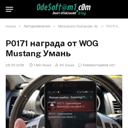
»
»
»
Home
Автодневничок
Mitsubishi Outlander XL
P0171 награда от WOG Mustang Умань
P0171 награда от WOG
Mustang Умань
28.05.2018
1 Min Read
45
Views
Комментариев нет