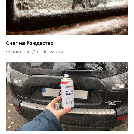
Cнег на Рождество
1 Min Read
0
208
Views