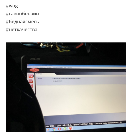
#wog
#гавнобензин
#беднаясмесь
#неткачества