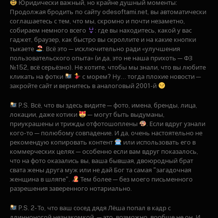
Юридически важный, но крайне душный моменты:
Продолжая бродить по сайту odesoftami.net, вы автоматически
соглашаетесь с тем, что мы, скромно и почти незаметно,
собираем немного всего
: где вы находитесь, какой у вас
гаджет, браузер, как быстро вы скроллите и на какие кнопки
тыкаете
. Всё это — исключительно ради «улучшения
пользовательского опыта» (и да, это не наша прихоть — ФЗ
№152, всё серьёзно). Не хотите, чтобы мы знали, что вы любите
кликать на фотки
с морем? Ну... тогда плохие новости —
закройте сайт и вернитесь в аналоговый 2001-й
P.S. Всё, что вы здесь видите — фото, имена, бренды, лица,
локации, даже котики
— могут быть выдуманы,
приукрашены и трижды отфотошоплены
. Если вдруг узнали
кого-то — полюбому совпадение. И да, очень настоятельно не
рекомендую копировать контент
или использовать его в
коммерческих целях — особенно если вам вдруг показалось,
что на фото оказались вы, ваша бывшая, двоюродный брат
свата жены друга муж или не дай Бог та самая "загадочная
женщина в шляпе".
Тем более — без моего письменного
разрешения заверенного нотариально.
P.S. 2- То, что ваш сосед дядя Лёша попал в кадр с
длинноногой незнакомкой, — это, возможно, вообще не он. И