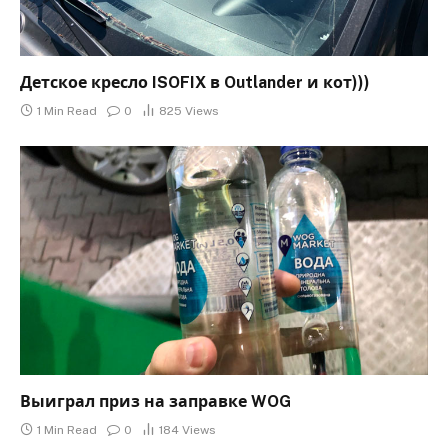
Детское кресло ISOFIX в Outlander и кот)))
1 Min Read
0
825
Views
Выиграл приз на заправке WOG
1 Min Read
0
184
Views