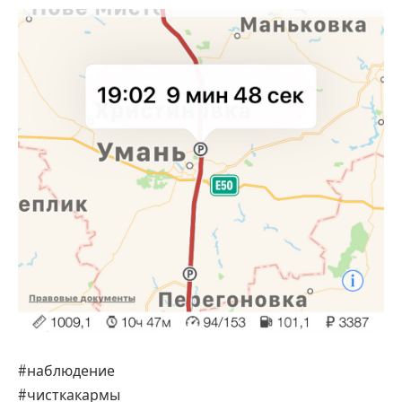
#наблюдение
#чисткакармы