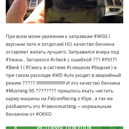
При всем моем уважении к заправкам #WOG (
вкусным лате и хотдогам) НО, качество бензина
оставляет желать лучшего. Заправился вчера под
#Умань . Загорелся #check с ошибкой ??? #P0171
#Bank 1 ( #Смесь в системе #слишком #бедная ) и
при таком раскладе 4WD Auto уходит в аварийный
режим ????? !!!!!!!!!!!!!!!!!!!!!!!!! И это качество бензина
#Mustang 95 ???????? пришлось ехать чистить
карму машины на FalconRacing к Юре , а так же
разбавлять это #гавноmustang — нормальным
бензином от #ОККО