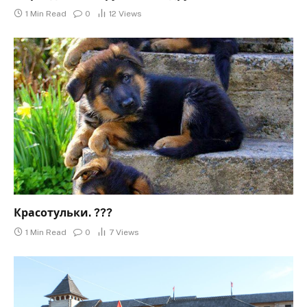
1 Min Read
0
12
Views
Красотульки. ???
1 Min Read
0
7
Views