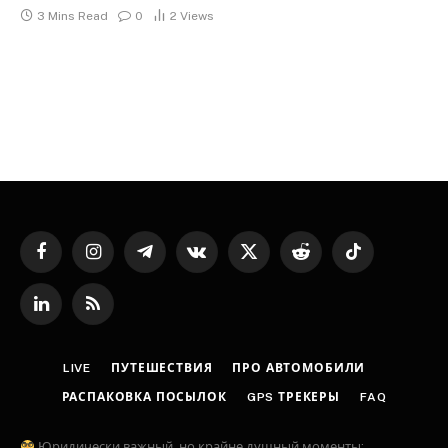
3 Mins Read
0
2
Views
Facebook
Instagram
Telegram
VKontakte
X
Reddit
TikTok
(Twitter)
LinkedIn
RSS
LIVE
ПУТЕШЕСТВИЯ
ПРО АВТОМОБИЛИ
РАСПАКОВКА ПОСЫЛОК
GPS ТРЕКЕРЫ
FAQ
Юридически важный, но крайне душный моменты: