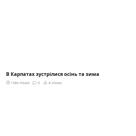
В Карпатах зустрілися осінь та зима
1 Min Read
0
4
Views