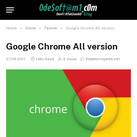
»
»
»
Home
Блоги
Разное
Google Chrome All version
Google Chrome All version
07.08.2017
1 Min Read
9
Views
Комментариев нет