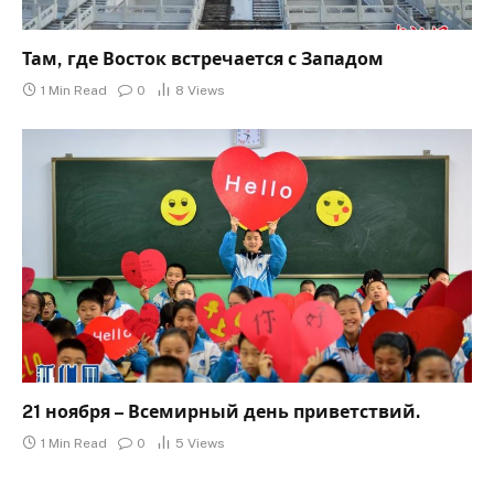
Там, где Восток встречается с Западом
1 Min Read
0
8
Views
21 ноября – Всемирный день приветствий.
1 Min Read
0
5
Views