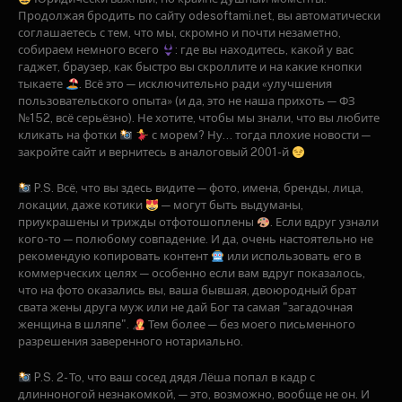
Продолжая бродить по сайту odesoftami.net, вы автоматически
соглашаетесь с тем, что мы, скромно и почти незаметно,
собираем немного всего
: где вы находитесь, какой у вас
гаджет, браузер, как быстро вы скроллите и на какие кнопки
тыкаете
. Всё это — исключительно ради «улучшения
пользовательского опыта» (и да, это не наша прихоть — ФЗ
№152, всё серьёзно). Не хотите, чтобы мы знали, что вы любите
кликать на фотки
с морем? Ну... тогда плохие новости —
закройте сайт и вернитесь в аналоговый 2001-й
P.S. Всё, что вы здесь видите — фото, имена, бренды, лица,
локации, даже котики
— могут быть выдуманы,
приукрашены и трижды отфотошоплены
. Если вдруг узнали
кого-то — полюбому совпадение. И да, очень настоятельно не
рекомендую копировать контент
или использовать его в
коммерческих целях — особенно если вам вдруг показалось,
что на фото оказались вы, ваша бывшая, двоюродный брат
свата жены друга муж или не дай Бог та самая "загадочная
женщина в шляпе".
Тем более — без моего письменного
разрешения заверенного нотариально.
P.S. 2- То, что ваш сосед дядя Лёша попал в кадр с
длинноногой незнакомкой, — это, возможно, вообще не он. И