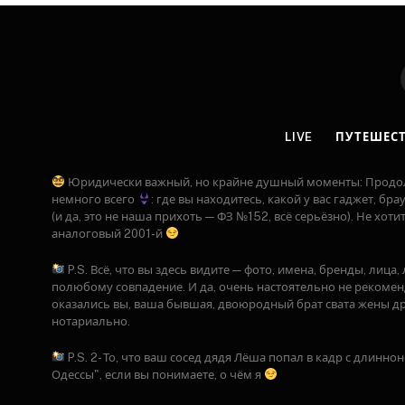
LIVE
ПУТЕШЕС
Юридически важный, но крайне душный моменты: Продолжая
немного всего
: где вы находитесь, какой у вас гаджет, бр
(и да, это не наша прихоть — ФЗ №152, всё серьёзно). Не хот
аналоговый 2001-й
P.S. Всё, что вы здесь видите — фото, имена, бренды, лица
полюбому совпадение. И да, очень настоятельно не рекоме
оказались вы, ваша бывшая, двоюродный брат свата жены др
нотариально.
P.S. 2- То, что ваш сосед дядя Лёша попал в кадр с длинно
Одессы", если вы понимаете, о чём я