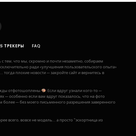
S
S ТРЕКЕРЫ
FAQ
с тем, что мы, скромно и почти незаметно, собираем
— исключительно ради «улучшения пользовательского опыта»
.. тогда плохие новости — закройте сайт и вернитесь в
ижды отфотошоплены
. Если вдруг узнали кого-то —
х — особенно если вам вдруг показалось, что на фото
м более — без моего письменного разрешения заверенного
корее всего, вовсе не модель… а просто "эскортница из