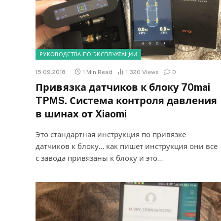
РУКОВОДСТВА ПО ЭКСПЛУАТАЦИИ
15.09.2018
1 Min Read
1 320
Views
0
Привязка датчиков к блоку 70mai
TPMS. Система контроля давления
в шинах от Xiaomi
Это стандартная инструкция по привязке
датчиков к блоку… как пишет инструкция они все
с завода привязаны к блоку и это…