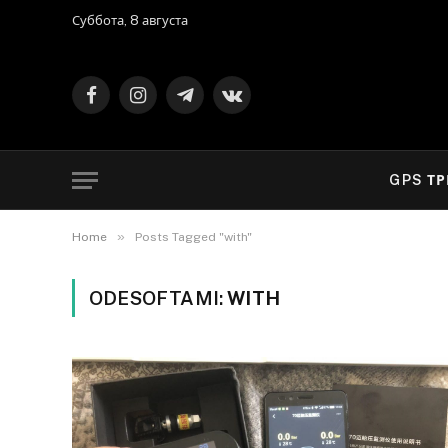
Суббота, 8 августа
Facebook
Instagram
Telegram
VKontakte
GPS Т
»
Home
Posts Tagged "with"
ODESOFTAMI:
WITH