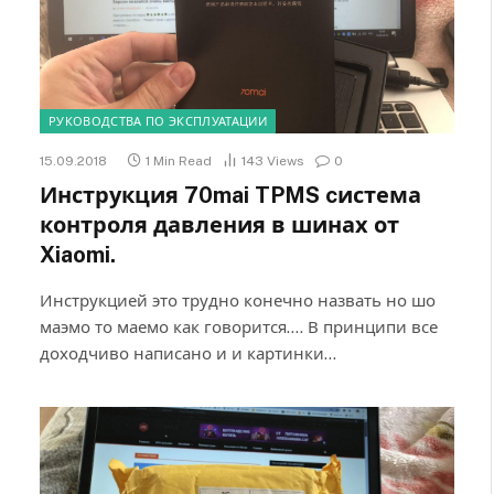
РУКОВОДСТВА ПО ЭКСПЛУАТАЦИИ
15.09.2018
1 Min Read
143
Views
0
Инструкция 70mai TPMS cистема
контроля давления в шинах от
Xiaomi.
Инструкцией это трудно конечно назвать но шо
маэмо то маемо как говорится…. В принципи все
доходчиво написано и и картинки…