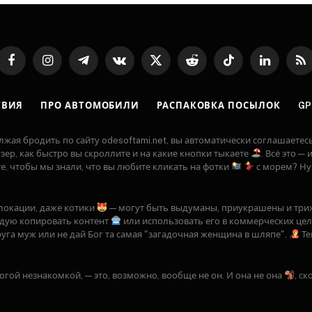
Facebook
Instagram
Telegram
VKontakte
X
Reddit
TikTok
LinkedIn
RS
(Twitter)
ТВИЯ
ПРО АВТОМОБИЛИ
РАСПАКОВКА ПОСЫЛОК
GP
 бродить по сайту odesoftami.net, вы автоматически соглашаетесь 
аузер, как быстро вы скроллите и на какие кнопки тыкаете
. Всё это 
ите, чтобы мы знали, что вы любите кликать на фотки
с морем? Ну.
, локации, даже котики
— могут быть выдуманы, приукрашены и тр
ндую копировать контент
или использовать его в коммерческих целя
уга муж или не дай Бог та самая "загадочная женщина в шляпе".
Те
ногой незнакомкой, — это, возможно, вообще не он. И она не она
, с