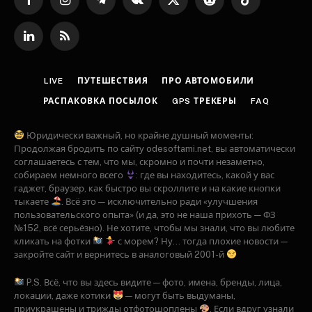
Facebook
Instagram
Telegram
VKontakte
X
Reddit
TikTok
(Twitter)
LinkedIn
RSS
LIVE
ПУТЕШЕСТВИЯ
ПРО АВТОМОБИЛИ
РАСПАКОВКА ПОСЫЛОК
GPS ТРЕКЕРЫ
FAQ
Юридически важный, но крайне душный моменты:
Продолжая бродить по сайту odesoftami.net, вы автоматически
соглашаетесь с тем, что мы, скромно и почти незаметно,
собираем немного всего
: где вы находитесь, какой у вас
гаджет, браузер, как быстро вы скроллите и на какие кнопки
тыкаете
. Всё это — исключительно ради «улучшения
пользовательского опыта» (и да, это не наша прихоть — ФЗ
№152, всё серьёзно). Не хотите, чтобы мы знали, что вы любите
кликать на фотки
с морем? Ну... тогда плохие новости —
закройте сайт и вернитесь в аналоговый 2001-й
P.S. Всё, что вы здесь видите — фото, имена, бренды, лица,
локации, даже котики
— могут быть выдуманы,
приукрашены и трижды отфотошоплены
. Если вдруг узнали