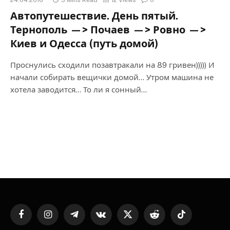
Автопутешествие. День пятый.
Тернополь —> Почаев —> Ровно —>
Киев и Одесса (путь домой)
Проснулись сходили позавтракали на 89 гривен))))) И
начали собирать вещички домой… Утром машина не
хотела заводится… То ли я сонный…
Facebook
Instagram
Telegram
VKontakte
X
Reddit
TikTok
(Twitter)