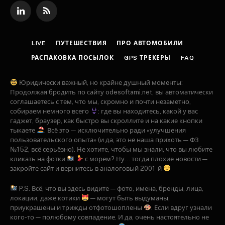
LinkedIn
RSS
LIVE
ПУТЕШЕСТВИЯ
ПРО АВТОМОБИЛИ
РАСПАКОВКА ПОСЫЛОК
GPS ТРЕКЕРЫ
FAQ
Юридически важный, но крайне душный моменты:
Продолжая бродить по сайту odesoftami.net, вы автоматически
соглашаетесь с тем, что мы, скромно и почти незаметно,
собираем немного всего
: где вы находитесь, какой у вас
гаджет, браузер, как быстро вы скроллите и на какие кнопки
тыкаете
. Всё это — исключительно ради «улучшения
пользовательского опыта» (и да, это не наша прихоть — ФЗ
№152, всё серьёзно). Не хотите, чтобы мы знали, что вы любите
кликать на фотки
с морем? Ну... тогда плохие новости —
закройте сайт и вернитесь в аналоговый 2001-й
P.S. Всё, что вы здесь видите — фото, имена, бренды, лица,
локации, даже котики
— могут быть выдуманы,
приукрашены и трижды отфотошоплены
. Если вдруг узнали
кого-то — полюбому совпадение. И да, очень настоятельно не