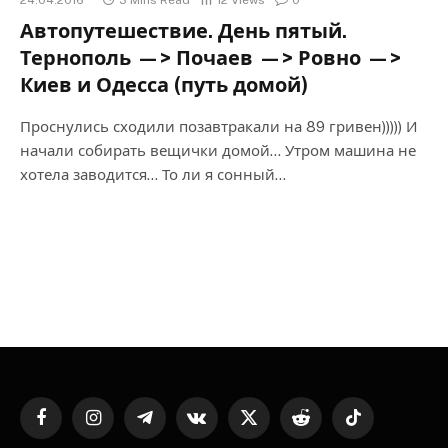
Автопутешествие. День пятый.
Тернополь —> Почаев —> Ровно —>
Киев и Одесса (путь домой)
Проснулись сходили позавтракали на 89 гривен))))) И
начали собирать вещички домой… Утром машина не
хотела заводится… То ли я сонный…
Facebook
Instagram
Telegram
VKontakte
X
Reddit
TikTok
(Twitter)