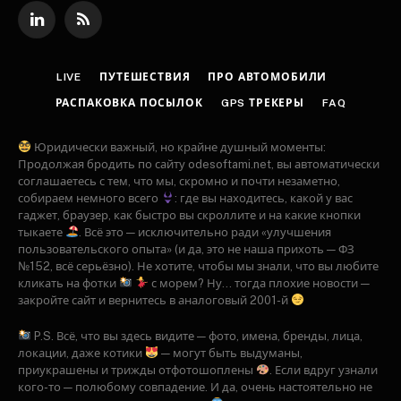
LinkedIn
RSS
LIVE
ПУТЕШЕСТВИЯ
ПРО АВТОМОБИЛИ
РАСПАКОВКА ПОСЫЛОК
GPS ТРЕКЕРЫ
FAQ
Юридически важный, но крайне душный моменты:
Продолжая бродить по сайту odesoftami.net, вы автоматически
соглашаетесь с тем, что мы, скромно и почти незаметно,
собираем немного всего
: где вы находитесь, какой у вас
гаджет, браузер, как быстро вы скроллите и на какие кнопки
тыкаете
. Всё это — исключительно ради «улучшения
пользовательского опыта» (и да, это не наша прихоть — ФЗ
№152, всё серьёзно). Не хотите, чтобы мы знали, что вы любите
кликать на фотки
с морем? Ну... тогда плохие новости —
закройте сайт и вернитесь в аналоговый 2001-й
P.S. Всё, что вы здесь видите — фото, имена, бренды, лица,
локации, даже котики
— могут быть выдуманы,
приукрашены и трижды отфотошоплены
. Если вдруг узнали
кого-то — полюбому совпадение. И да, очень настоятельно не