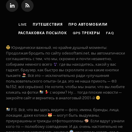
LinkedIn
RSS
LIVE
ПУТЕШЕСТВИЯ
ПРО АВТОМОБИЛИ
РАСПАКОВКА ПОСЫЛОК
GPS ТРЕКЕРЫ
FAQ
Юридически важный, но крайне душный моменты:
Продолжая бродить по сайту odesoftami.net, вы автоматически
соглашаетесь с тем, что мы, скромно и почти незаметно,
собираем немного всего
: где вы находитесь, какой у вас
гаджет, браузер, как быстро вы скроллите и на какие кнопки
тыкаете
. Всё это — исключительно ради «улучшения
пользовательского опыта» (и да, это не наша прихоть — ФЗ
№152, всё серьёзно). Не хотите, чтобы мы знали, что вы любите
кликать на фотки
с морем? Ну... тогда плохие новости —
закройте сайт и вернитесь в аналоговый 2001-й
P.S. Всё, что вы здесь видите — фото, имена, бренды, лица,
локации, даже котики
— могут быть выдуманы,
приукрашены и трижды отфотошоплены
. Если вдруг узнали
кого-то — полюбому совпадение. И да, очень настоятельно не