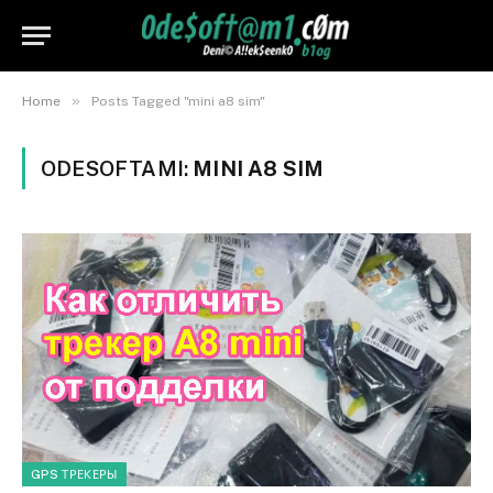
»
Home
Posts Tagged "mini a8 sim"
ODESOFTAMI:
MINI A8 SIM
GPS ТРЕКЕРЫ