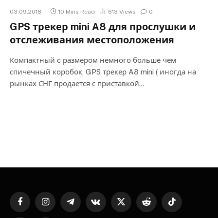
03.09.2018
10 Mins Read
613
Views
0
GPS трекер mini A8 для прослушки и
отслеживания местоположения
Компактный c размером немного больше чем
спичечный коробок, GPS трекер A8 mini ( иногда на
рынках СНГ продается с приставкой…
Facebook
Instagram
Telegram
VKontakte
X
Reddit
TikTok
(Twitter)