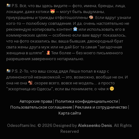
P.S. Всё, что вы здесь видите — фото, имена, бренды, лица,
локации, даже котики
— могут быть выдуманы,
приукрашены и трижды отфотошоплены
. Если вдруг узнали
кого-то — полюбому совпадение. И да, очень настоятельно не
рекомендую копировать контент
или использовать его в
коммерческих целях — особенно если вам вдруг показалось,
что на фото оказались вы, ваша бывшая, двоюродный брат
свата жены друга муж или не дай Бог та самая "загадочная
женщина в шляпе".
Тем более — без моего письменного
разрешения заверенного нотариально.
P.S. 2- То, что ваш сосед дядя Лёша попал в кадр с
длинноногой незнакомкой, — это, возможно, вообще не он. И
она не она
, скорее всего, вовсе не модель… а просто
"эскортница из Одессы", если вы понимаете, о чём я
Авторские права
|
Политика конфиденциальности
|
Пользовательское соглашение
|
Рекламa и сотрудничество
|
Карта сайта
Odesoftami Inc. © 2026 Designed by
Alekseenko Denis
. All Rights
Reserved