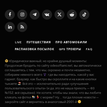
Facebook
Instagram
Telegram
VKontakte
X
Reddit
TikTok
(Twitter)
LinkedIn
RSS
LIVE
ПУТЕШЕСТВИЯ
ПРО АВТОМОБИЛИ
РАСПАКОВКА ПОСЫЛОК
GPS ТРЕКЕРЫ
FAQ
Юридически важный, но крайне душный моменты:
Продолжая бродить по сайту odesoftami.net, вы автоматически
соглашаетесь с тем, что мы, скромно и почти незаметно,
собираем немного всего
: где вы находитесь, какой у вас
гаджет, браузер, как быстро вы скроллите и на какие кнопки
тыкаете
. Всё это — исключительно ради «улучшения
пользовательского опыта» (и да, это не наша прихоть — ФЗ
№152, всё серьёзно). Не хотите, чтобы мы знали, что вы любите
кликать на фотки
с морем? Ну... тогда плохие новости —
закройте сайт и вернитесь в аналоговый 2001-й